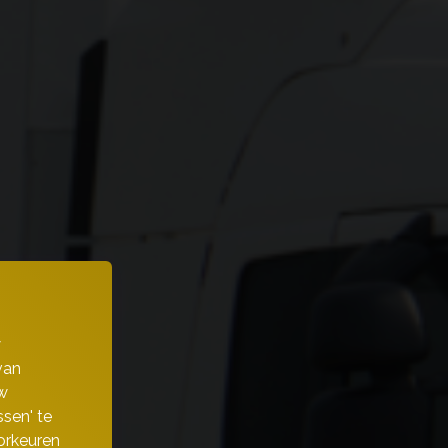
w
van
w
sen' te
orkeuren