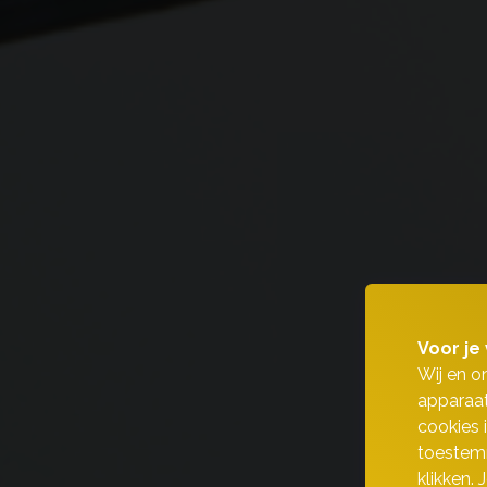
Voor je 
Wij en o
apparaat
cookies 
toestemm
klikken.