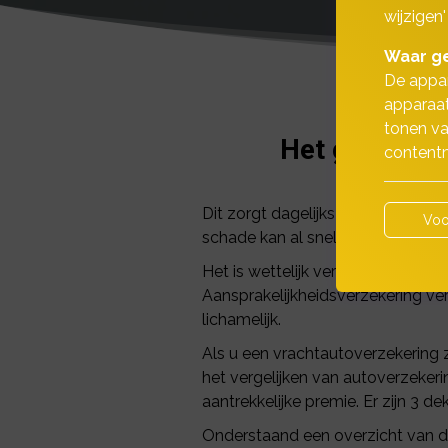
wijzigen'
Waar ge
De appar
apparaat
tonen va
Het goederenv
contentm
Dit zorgt dagelijks voor ongeval
Voo
schade kan al snel in de papieren 
Het is wettelijk verplicht om u t
Aansprakelijkheidsverzekering ve
lichamelijk.
Als u een vrachtautoverzekering zo
het vergelijken van autoverzekeri
aantrekkelijke premie. Er zijn 3
Onderstaand een overzicht van de