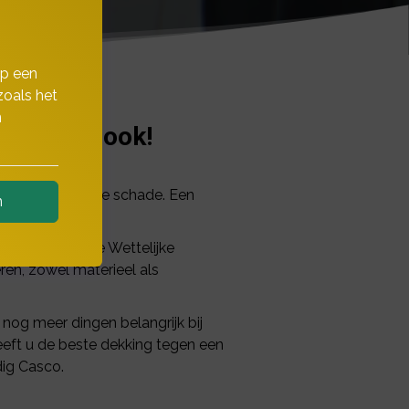
op een
zoals het
n
chtauto's ook!
 alleen materiële schade. Een
n
 voertuig. Deze Wettelijke
en, zowel materieel als
n nog meer dingen belangrijk bij
heeft u de beste dekking tegen een
dig Casco.