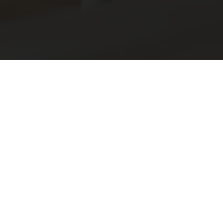
an Verseveld Financiële
een goéd advies!
Vraag ons advies!