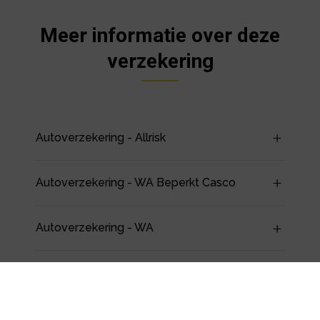
Meer informatie over deze
verzekering
Autoverzekering - Allrisk
Autoverzekering - WA Beperkt Casco
Autoverzekering - WA
Schadeverzekering Inzittenden (SVI)
Ongevallen Inzittenden (OVI)