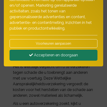
en/of openen. Marketing gerelateerde
We zijn met z’n allen vaak
activiteiten, zoals het tonen van
gepersonaliseerde advertenties en content,
en veel onderweg.
advertentie- en contentmeting, inzichten in het
publiek en productontwikkeling.
Dit zorgt dagelijks voor ongevallen. Soms
met ernstige gevolgen, maar gelukkig vaak
Voorkeuren aanpassen
ook met alleen materiële schade. Een schade
kan al snel in de papieren lopen, voor uzelf en
Accepteren en doorgaan
de tegenpartij.
Het is wettelijk verplicht om u te verzekeren
tegen schade die u toebrengt aan anderen
met uw voertuig. Deze Wettelijke
Aansprakelijkheidsverzekering vergoedt de
kosten voor het herstellen van de schade aan
anderen, zowel materieel als lichamelijk.
Als u een autoverzekering zoekt, kijkt u