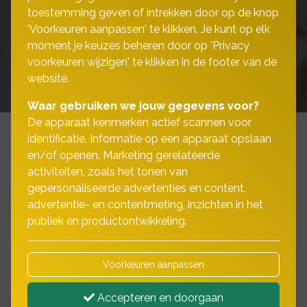
toestemming geven of intrekken door op de knop
'Voorkeuren aanpassen' te klikken. Je kunt op elk
moment je keuzes beheren door op 'Privacy
voorkeuren wijzigen' te klikken in de footer van de
website.
Waar gebruiken we jouw gegevens voor?
De apparaat kenmerken actief scannen voor
identificatie. Informatie op een apparaat opslaan
en/of openen. Marketing gerelateerde
Uitlegvideo's particuliere
activiteiten, zoals het tonen van
gepersonaliseerde advertenties en content,
schadeverzekeringen
advertentie- en contentmeting, inzichten in het
publiek en productontwikkeling.
Bekijk onderstaande video's voor een beter
begrip van de verschillende onderwerpen!
Voorkeuren aanpassen
Accepteren en doorgaan