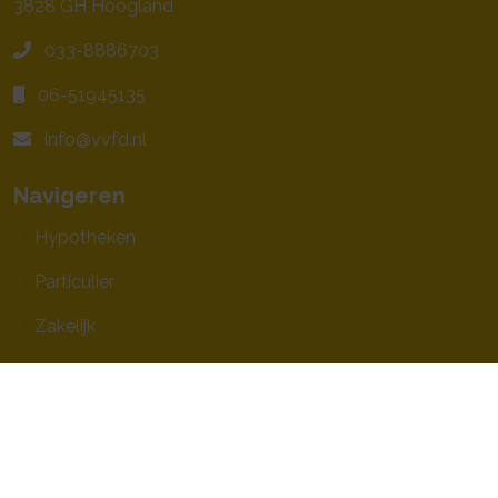
3828 GH
Hoogland
033-8886703
06-51945135
info@vvfd.nl
Navigeren
Hypotheken
Particulier
Zakelijk
Geldzaken
Toolkit
Service