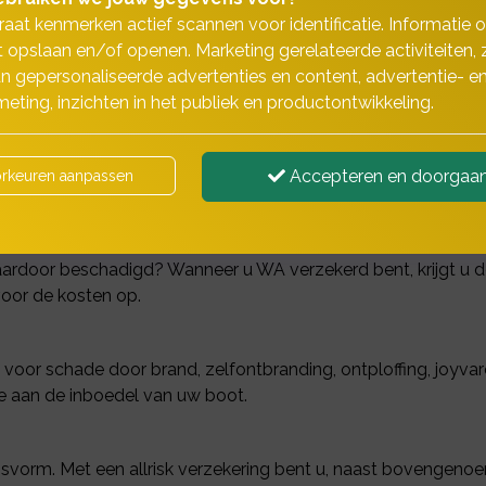
aat kenmerken actief scannen voor identificatie. Informatie 
 opslaan en/of openen. Marketing gerelateerde activiteiten, 
n gepersonaliseerde advertenties en content, advertentie- e
Goed verzekerd het water op
eting, inzichten in het publiek en productontwikkeling.
uw bootverzekering, namelijk:
Accepteren en doorgaa
rkeuren aanpassen
rzekerd voor schade die u aan boten van anderen toebrengt.
daardoor beschadigd? Wanneer u WA verzekerd bent, krijgt u
voor de kosten op.
voor schade door brand, zelfontbranding, ontploffing, joyva
e aan de inboedel van uw boot.
gsvorm. Met een allrisk verzekering bent u, naast bovengen