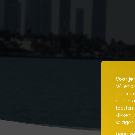
Voor je 
Wij en o
apparaat
cookies 
toestemm
klikken.
wijzigen'
Waar ge