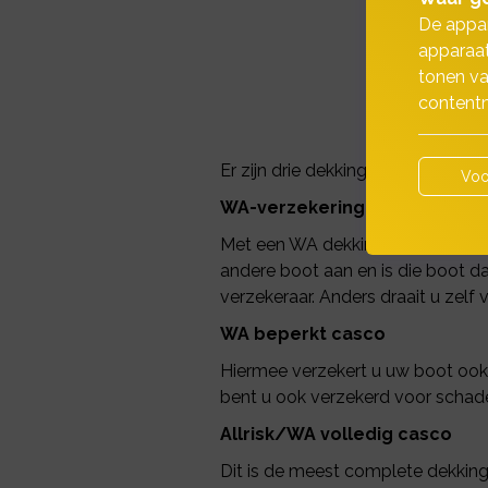
De appar
apparaat
tonen va
contentm
Er zijn drie dekkingsvormen voor 
Voo
WA-verzekering
Met een WA dekking is uw boot ve
andere boot aan en is die boot 
verzekeraar. Anders draait u zelf 
WA beperkt casco
Hiermee verzekert u uw boot ook 
bent u ook verzekerd voor schad
Allrisk/WA volledig casco
Dit is de meest complete dekkin