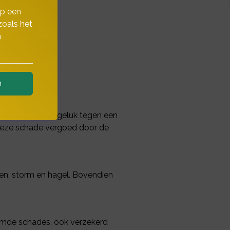
op een
zoals het
n
n
 Vaart u per ongeluk tegen een
 deze schade vergoed door de
ren, storm en hagel. Bovendien
oemde schades, ook verzekerd