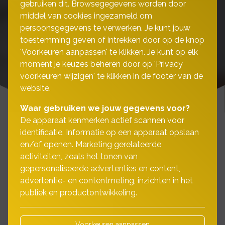
gebruiken dit. Browsegegevens worden door
middel van cookies ingezameld om
persoonsgegevens te verwerken. Je kunt jouw
toestemming geven of intrekken door op de knop
'Voorkeuren aanpassen' te klikken. Je kunt op elk
moment je keuzes beheren door op 'Privacy
voorkeuren wijzigen' te klikken in de footer van de
website.
Waar gebruiken we jouw gegevens voor?
De apparaat kenmerken actief scannen voor
identificatie. Informatie op een apparaat opslaan
en/of openen. Marketing gerelateerde
Bescherm uw inboedel
activiteiten, zoals het tonen van
gepersonaliseerde advertenties en content,
tegen de vele risico's!
advertentie- en contentmeting, inzichten in het
publiek en productontwikkeling.
Met een inboedelverzekering zijn de spullen
in uw huur- of koopwoning verzekerd tegen
Voorkeuren aanpassen